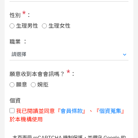
*
性別
：
生理男性
生理女性
職業 ：
*
願意收到本會會訊嗎？
：
願意
婉拒
個資
我已閱讀並同意『
會員條款
』、『
個資蒐集
』
於本機構使用
本頁面受 reCAPTCHA 機制保護，並遵守 Google 的