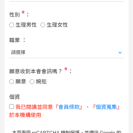
*
性別
：
生理男性
生理女性
職業 ：
*
願意收到本會會訊嗎？
：
願意
婉拒
個資
我已閱讀並同意『
會員條款
』、『
個資蒐集
』
於本機構使用
本頁面受 reCAPTCHA 機制保護，並遵守 Google 的