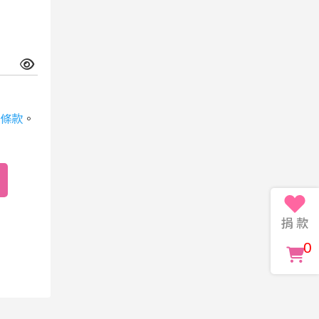
條款
。
0