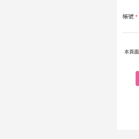
帳號
*
本頁面受