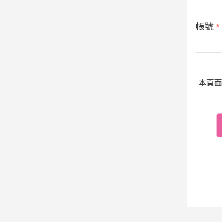
帳號
*
本頁面受