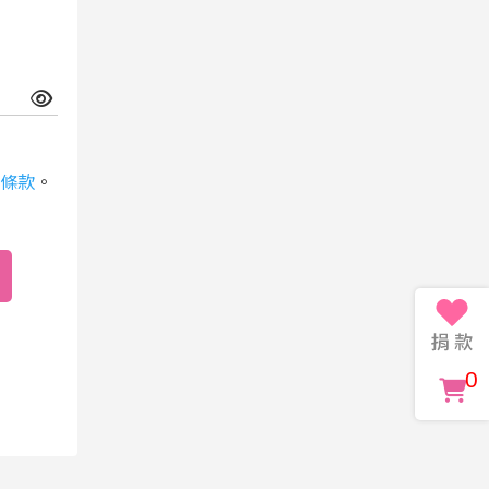
條款
。
0