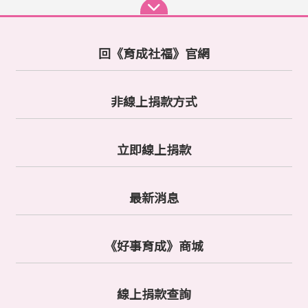
款
據
*
N
T
身
：
回《育成社福》官網
$
分
0
：
非線上捐款方式
年
本
度
國
帳
收
人
號
立即線上捐款
據
*
(
外
：
建
最新消息
國
議
人
此
密
《好事育成》商城
選
碼
公
*
項
司
)
：
線上捐款查詢