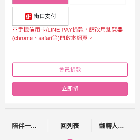
街口支付
※手機信用卡/LINE PAY捐款，請改用瀏覽器
(chrome、safari等)開啟本網頁。
會員捐款
立即捐
是
姓
否
名
單
需
*
筆
陪伴一生的承諾：身心障礙者 終身照顧計畫
回列表
翻轉人生力—憨寶貝就業能力培訓計畫
要
捐
：
收