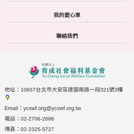
單
E
我的愛心車
筆
是
-
本
收
否
m
頁
需
據
a
聯絡我們
要
面
i
收
受
l
不
據
r
*
索
e
收
取
：
據
C
※
抬
A
頭
依
P
若
地址：
10657台北市大安區建國南路一段321號3樓
勸
收
T
無
募
據
C
E
Email：
ycswf.org@ycswf.org.tw
身
條
H
m
分
電話：
02-2706-2686
例
A
a
證
規
機
傳真：
02-2325-5727
i
字