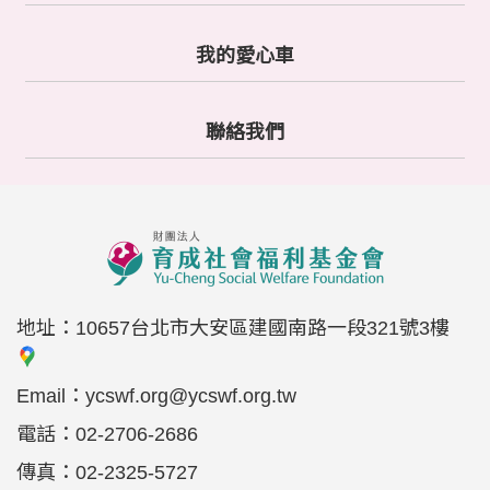
單
E
我的愛心車
筆
是
-
本
收
否
m
頁
需
據
a
聯絡我們
要
面
i
收
受
l
不
據
r
*
索
e
收
取
：
據
C
※
抬
A
頭
依
P
若
地址：
10657台北市大安區建國南路一段321號3樓
勸
收
T
無
募
據
C
E
Email：
ycswf.org@ycswf.org.tw
身
條
H
m
分
電話：
02-2706-2686
例
A
a
證
規
機
傳真：
02-2325-5727
i
字