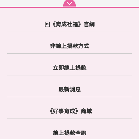
款
據
*
N
T
身
：
回《育成社福》官網
$
分
0
：
非線上捐款方式
年
本
度
國
帳
收
人
號
立即線上捐款
據
*
(
外
：
建
最新消息
國
議
人
此
密
《好事育成》商城
選
碼
公
*
項
司
)
：
線上捐款查詢