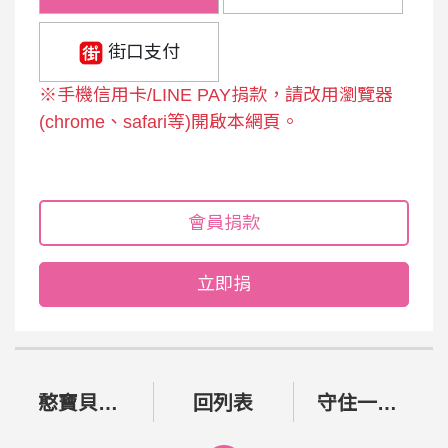
街口支付
※手機信用卡/LINE PAY捐款，請改用瀏覽器
(chrome、safari等)開啟本網頁。
會員捐款
立即捐
是
姓
否
名
單
需
*
筆
憨寶貝藝術培力計畫：化被動為主動 藝術揮棒公益創新
回列表
守住一盞燈：老憨兒幸福家園計畫
要
捐
：
收